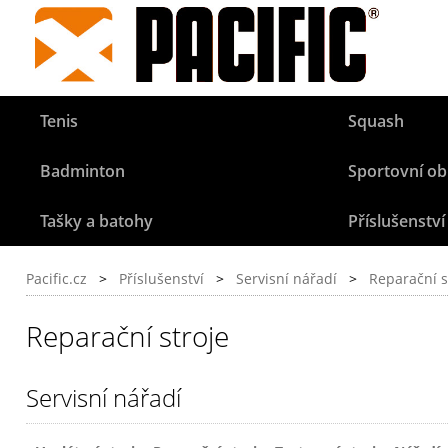
Tenis
Squash
Badminton
Sportovní ob
Tašky a batohy
Příslušenství
Pacific.cz
>
Příslušenství
>
Servisní nářadí
>
Reparační s
Reparační stroje
Servisní nářadí