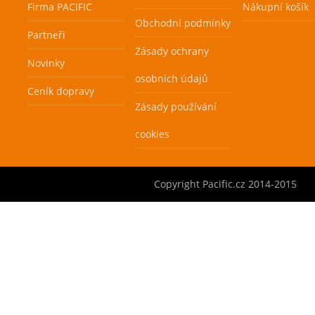
Firma PACIFIC
Nákupní košík
Obchodní podmínky
Partneři
Zásady ochrany
Novinky
osobních údajů
Ceník dopravy
Zásady používání
cookies
Copyright Pacific.cz 2014-2015