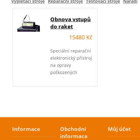
Vyplétací stroje
Reparační stroje
Testovací stroje
Nářadí
Obnova vstupů
do raket
15480 Kč
Speciální reparační
elektronický přístroj
na opravy
poškozených
vstupů
(grommetů ) rámů.
Vhodný pro všechny
typy rámů TENIS,
BD, SQ.
Informace
Obchodní
Můj účet
informace