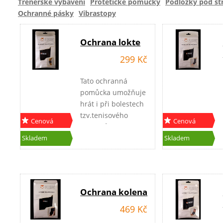
Trenérské vybavení
Protetické pomůcky
Podložky pod st
Ochranné pásky
Vibrastopy
Ochrana lokte
299 Kč
Tato ochranná
pomůcka umožňuje
hrát i při bolestech
tzv.tenisového
Cenová
Cenová
lokte. Působí jako
akce
akce
epikondilární závěs.
Skladem
Skladem
Je možné nosit i
jako prevenci proti
zranění nebo
chronickému
Ochrana kolena
onemocnění.
Vyrobeno z
469 Kč
materiálu DRY FEEL.