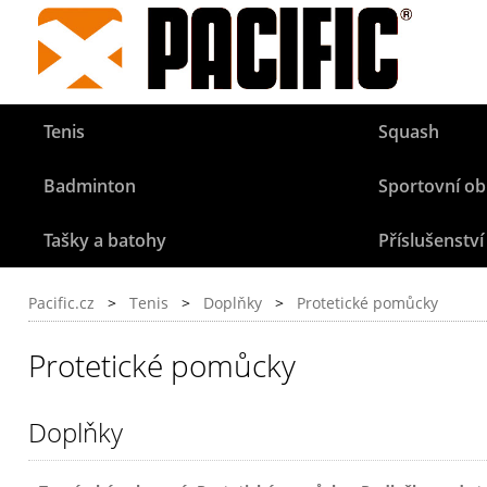
Tenis
Squash
Badminton
Sportovní ob
Tašky a batohy
Příslušenství
Pacific.cz
>
Tenis
>
Doplňky
>
Protetické pomůcky
Protetické pomůcky
Doplňky