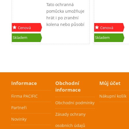
Tato ochranná
pomůcka umožňuje
hrát i po zranění
kolena nebo působí
Cenová
Cenová
jako prevence proti
akce
akce
zranění. Vyrobeno z
Skladem
Skladem
materálu DRY FEEL.
Informace
Obchodní
Můj účet
informace
Firma PACIFIC
Nákupní košík
Obchodní podmínky
Partneři
Zásady ochrany
Novinky
osobních údajů