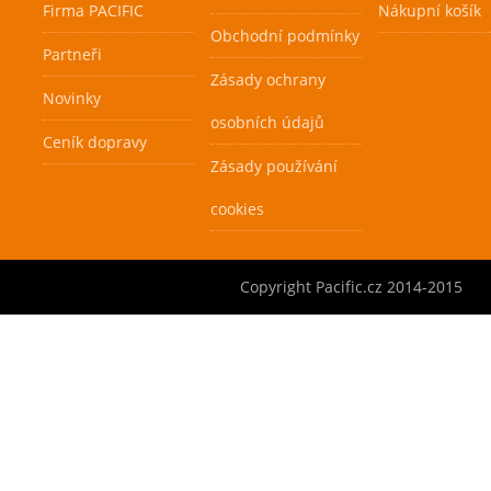
Firma PACIFIC
Nákupní košík
Obchodní podmínky
Partneři
Zásady ochrany
Novinky
osobních údajů
Ceník dopravy
Zásady používání
cookies
Copyright Pacific.cz 2014-2015