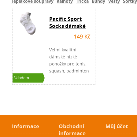
Teplákové soupravy
Kalhoty
Trička
Bundy
Vesty
Šortky
Pacific Sport
Socks dámské
149 Kč
Velmi kvalitní
dámské nízké
ponožky pro tenis,
squash, badminton
a jiné sporty.
Skladem
Extrémně kvalitní
provedení.
Informace
Obchodní
Můj účet
informace