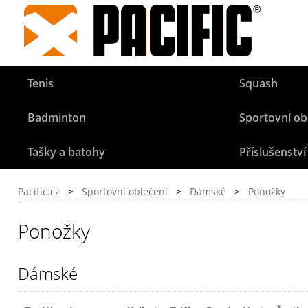
Tenis
Squash
Badminton
Sportovní ob
Tašky a batohy
Příslušenství
Pacific.cz
>
Sportovní oblečení
>
Dámské
>
Ponožky
Ponožky
Dámské