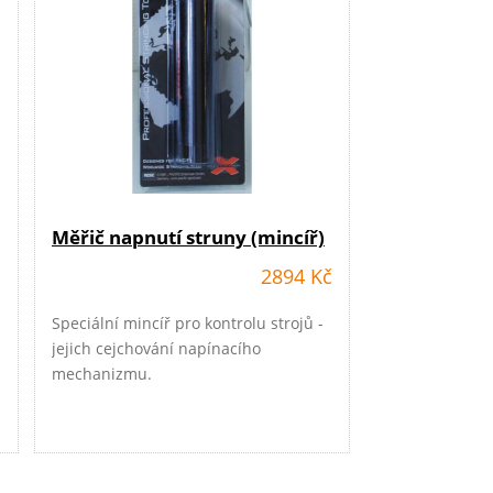
Měřič napnutí struny (mincíř)
č
2894 Kč
Speciální mincíř pro kontrolu strojů -
jejich cejchování napínacího
mechanizmu.