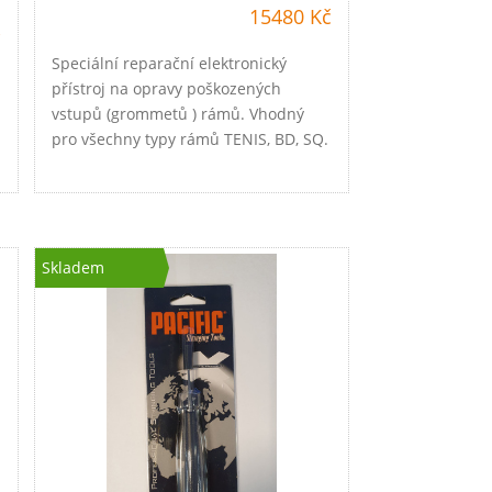
15480 Kč
č
Speciální reparační elektronický
přístroj na opravy poškozených
vstupů (grommetů ) rámů. Vhodný
pro všechny typy rámů TENIS, BD, SQ.
Skladem