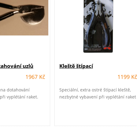
tahování uzlů
Kleště štípací
1967 Kč
1199 K
ě na dotahování
Speciální, extra ostré štípací kleště,
ři vyplétání raket.
nezbytné vybavení při vyplétání raket