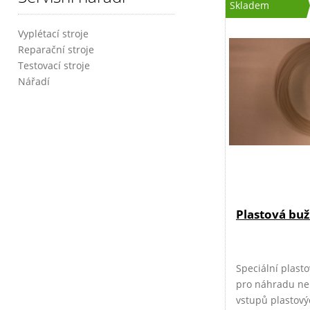
Skladem
Vyplétací stroje
Reparační stroje
Testovací stroje
Nářadí
Plastová buž
Speciální plast
pro náhradu n
vstupů plastový