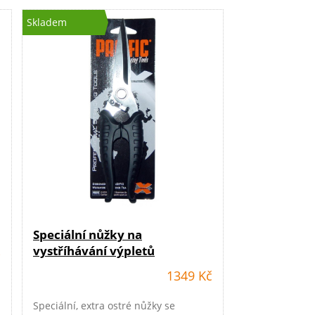
Skladem
Speciální nůžky na
vystříhávání výpletů
č
1349 Kč
Speciální, extra ostré nůžky se