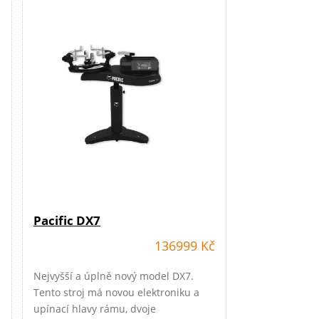
Pacific DX7
č
136999 Kč
Nejvyšší a úplně nový model DX7.
Tento stroj má novou elektroniku a
upínací hlavy rámu, dvoje