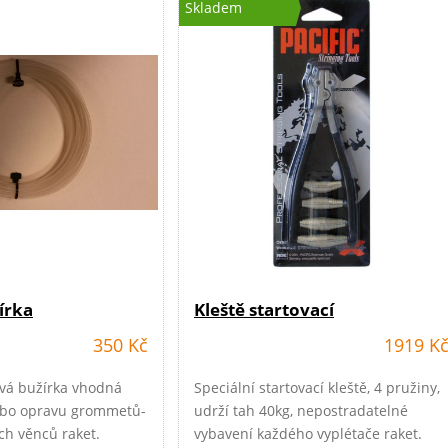
Skladem
írka
Kleště startovací
350 Kč
1919 K
ová bužírka vhodná
Speciální startovací kleště, 4 pružiny,
ebo opravu grommetů-
udrží tah 40kg, nepostradatelné
ch věnců raket.
vybavení každého vyplétače raket.