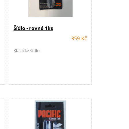
Šídlo - rovné 1ks
č
359 Kč
Klasické šídlo.