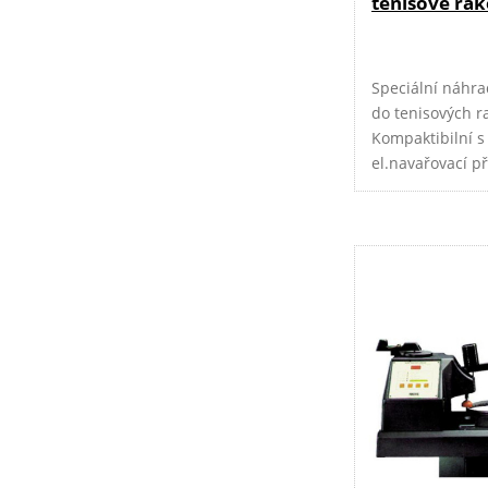
tenisové rak
Speciální náhr
do tenisových ra
Kompaktibilní s 
el.navařovací p
PACIFIC