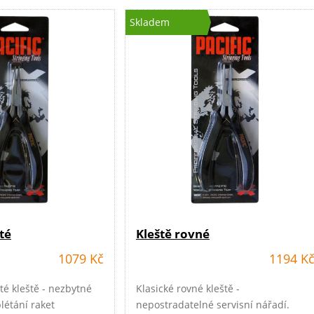
Skladem
té
Kleště rovné
1079 Kč
1194 K
té kleště - nezbytné
Klasické rovné kleště -
létání raket
nepostradatelné servisní nářadí.