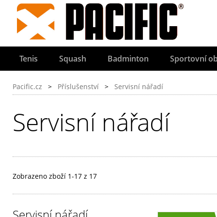
Tenis
Squash
Badminton
Sportovní ob
Pacific.cz
>
Příslušenství
>
Servisní nářadí
Servisní nářadí
Zobrazeno zboží 1-17 z 17
Servisní nářadí