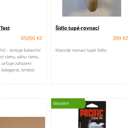
 Test
Šídlo tupé-rovnací
85000 Kč
399 K
FIC - testuje balanční
Klasické rovnací tupé šídlo.
ost rámu, váhu rámu,
, určuje zařazení
kategorie, tvrdost
Skladem