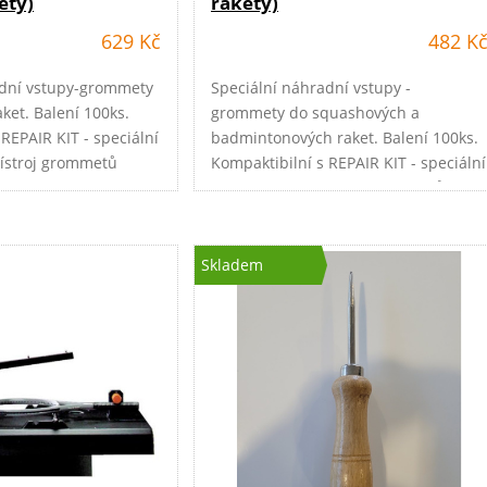
ety)
rakety)
629 Kč
482 K
adní vstupy-grommety
Speciální náhradní vstupy -
ket. Balení 100ks.
grommety do squashových a
REPAIR KIT - speciální
badmintonových raket. Balení 100ks.
řístroj grommetů
Kompaktibilní s REPAIR KIT - speciální
el.navařovací přístroj grommetů
PACIFIC
Skladem