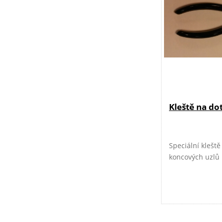
Kleště na do
Speciální klešt
koncových uzlů p