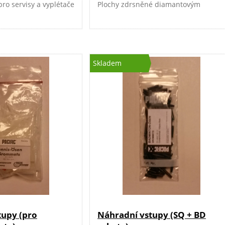
o servisy a vyplétače
Plochy zdrsněné diamantovým
prachem. Made in Germany.
Skladem
tupy (pro
Náhradní vstupy (SQ + BD