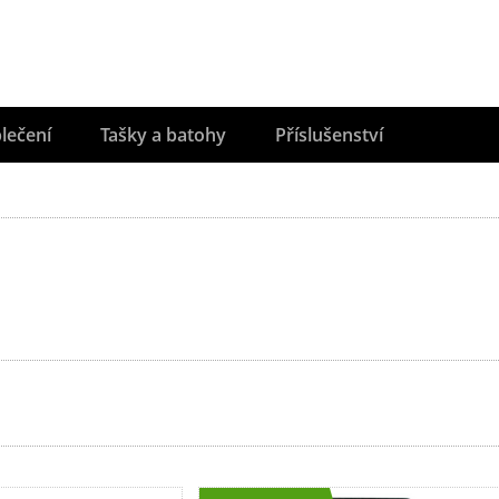
lečení
Tašky a batohy
Příslušenství