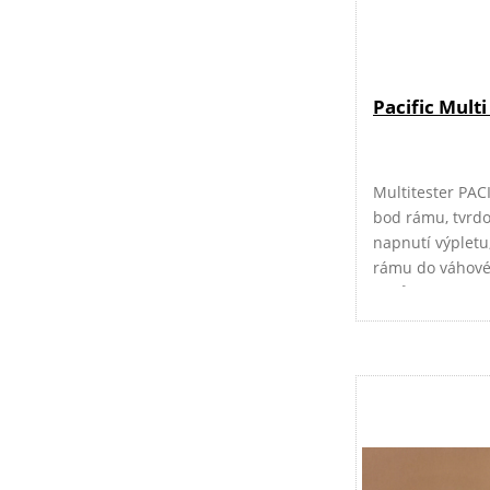
Pacific Multi
Multitester PACI
bod rámu, tvrd
napnutí výpletu
rámu do váhové 
míčů, kg/lbs.