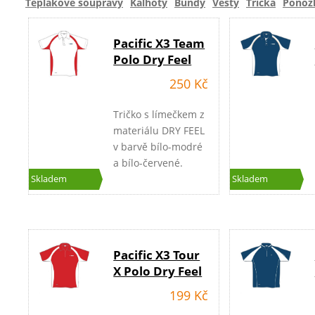
Teplákové soupravy
Kalhoty
Bundy
Vesty
Trička
Ponož
Pacific X3 Team
Polo Dry Feel
250 Kč
Tričko s límečkem z
materiálu DRY FEEL
v barvě bílo-modré
a bílo-červené.
Skladem
Skladem
Pacific X3 Tour
X Polo Dry Feel
199 Kč