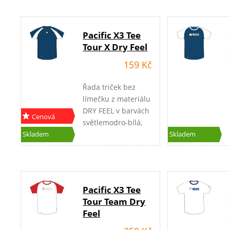
Pacific X3 Tee
Tour X Dry Feel
159 Kč
Řada triček bez
límečku z materiálu
DRY FEEL v barvách
Cenová
světlemodro-bílá,
akce
modro-bílá,
Skladem
Skladem
červeno-bílá.
Pacific X3 Tee
Tour Team Dry
Feel