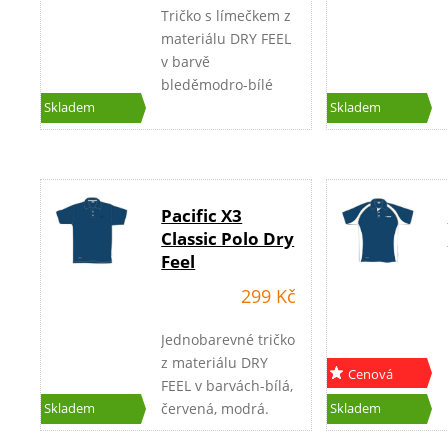
Tričko s límečkem z
materiálu DRY FEEL
v barvě
bleděmodro-bílé
nebo červeno-bílá a
Skladem
Skladem
s krátkým zipem u
krku.
Pacific X3
Classic Polo Dry
Feel
299 Kč
Jednobarevné tričko
z materiálu DRY
Cenová
FEEL v barvách-bílá,
akce
červená, modrá.
Skladem
Skladem