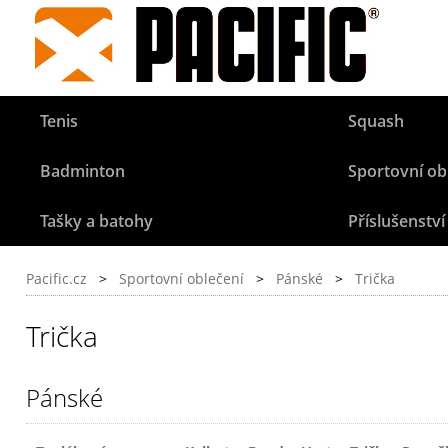
Tenis
Squash
Badminton
Sportovní ob
Tašky a batohy
Příslušenství
Pacific.cz
>
Sportovní oblečení
>
Pánské
>
Trička
Trička
Pánské