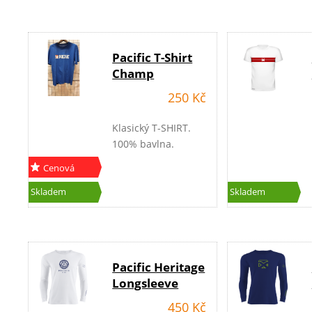
Pacific T-Shirt
Champ
250 Kč
Klasický T-SHIRT.
100% bavlna.
Cenová
akce
Skladem
Skladem
Pacific Heritage
Longsleeve
450 Kč