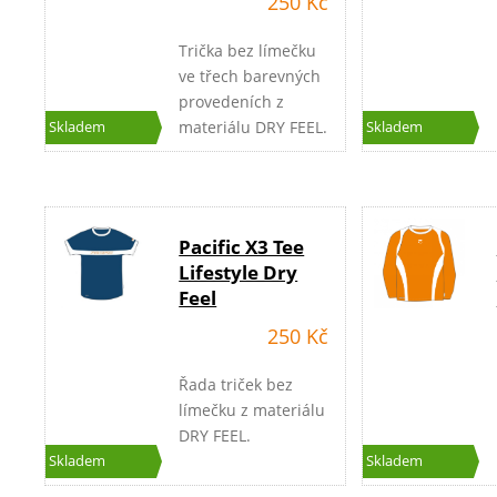
250 Kč
Trička bez límečku
ve třech barevných
provedeních z
materiálu DRY FEEL.
Skladem
Skladem
Pacific X3 Tee
Lifestyle Dry
Feel
250 Kč
Řada triček bez
límečku z materiálu
DRY FEEL.
Skladem
Skladem