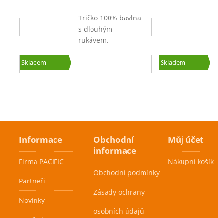
Tričko 100% bavlna
s dlouhým
rukávem.
Skladem
Skladem
Informace
Obchodní
Můj účet
informace
Firma PACIFIC
Nákupní košík
Obchodní podmínky
Partneři
Zásady ochrany
Novinky
osobních údajů