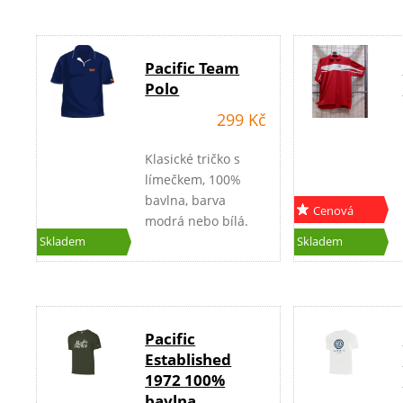
Pacific Team
Polo
299 Kč
Klasické tričko s
límečkem, 100%
bavlna, barva
Cenová
modrá nebo bílá.
akce
Skladem
Skladem
Pacific
Established
1972 100%
bavlna