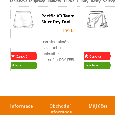
Teplákové soupravy
Kalhoty
Trička
Bundy
Vesty
Šortky
Pacific X3 Team
Skirt Dry Feel
199 Kč
Dámská sukně s
elastického
funkčního
Cenová
Cenová
materiálu DRY FEEL
akce
akce
a se spodními
Skladem
Skladem
elastickými
kalhotkami a
kapsami z obou
stran kalhotek na
jeden míč. Barva
tmavo-modrá a bílá.
Informace
Obchodní
Můj účet
informace