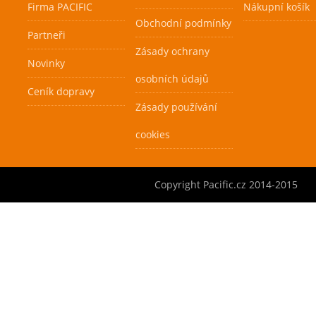
Firma PACIFIC
Nákupní košík
Obchodní podmínky
Partneři
Zásady ochrany
Novinky
osobních údajů
Ceník dopravy
Zásady používání
cookies
Copyright Pacific.cz 2014-2015