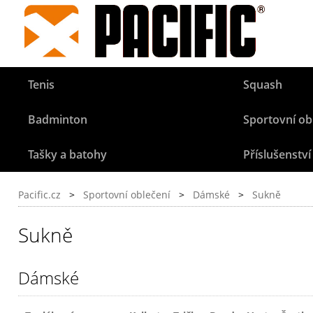
Tenis
Squash
Badminton
Sportovní ob
Tašky a batohy
Příslušenství
Pacific.cz
>
Sportovní oblečení
>
Dámské
>
Sukně
Sukně
Dámské