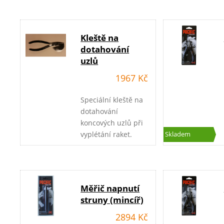
Kleště na
dotahování
uzlů
1967 Kč
Speciální kleště na
dotahování
koncových uzlů při
vyplétání raket.
Skladem
Měřič napnutí
struny (mincíř)
2894 Kč