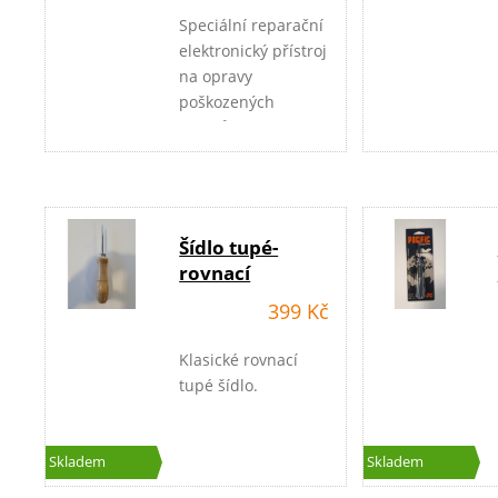
žádnou deformaci
Speciální reparační
rámu.
elektronický přístroj
Stroj je vyráběn v
na opravy
Německu
poškozených
vstupů
(grommetů ) rámů.
Vhodný pro všechny
typy rámů TENIS,
BD, SQ.
Šídlo tupé-
rovnací
399 Kč
Klasické rovnací
tupé šídlo.
Skladem
Skladem