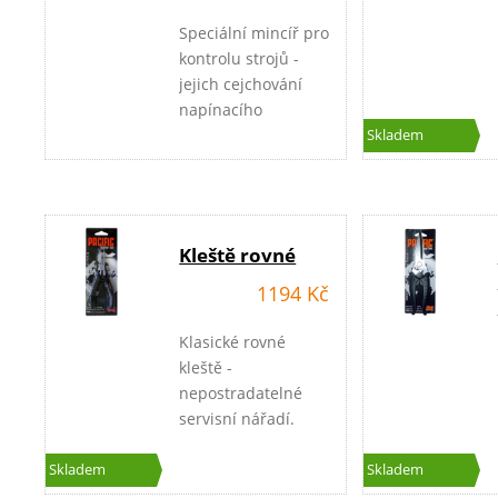
Speciální mincíř pro
kontrolu strojů -
jejich cejchování
napínacího
mechanizmu.
Skladem
Kleště rovné
1194 Kč
Klasické rovné
kleště -
nepostradatelné
servisní nářadí.
Skladem
Skladem