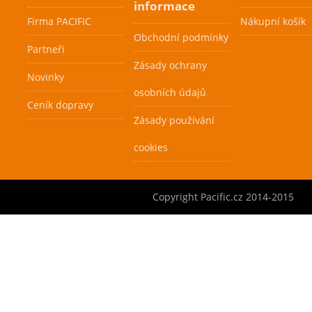
informace
Firma PACIFIC
Nákupní košík
Obchodní podmínky
Partneři
Zásady ochrany
Novinky
osobních údajů
Ceník dopravy
Zásady používání
cookies
Copyright Pacific.cz 2014-2015