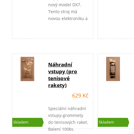
nový model DX7.
Tento stroj má
novou elektroniku a
upínací hlavy rámu,
dvoje automatické
spodní
kleště, Automatické
dopínání strun -
tzv.PRE STRETCH
Náhradní
SYSTEM, což je
vstupy (pro
důležité u výpletů,
tenisové
které nejsou
rakety)
předepnuté z
výroby, nastavení
629 Kč
kg/libry, podsvícení
displaye, precizní
Speciální náhradní
nová mechanika
vstupy-grommety
kleští, minimální
do tenisových raket.
Skladem
Skladem
údržba stroje,
Balení 100ks.