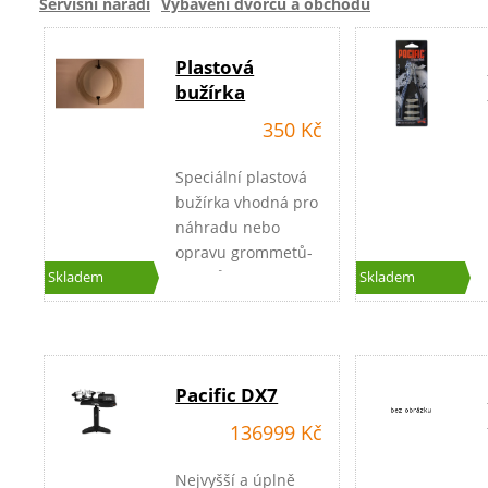
Servisní nářadí
Vybavení dvorců a obchodů
Plastová
bužírka
350 Kč
Speciální plastová
bužírka vhodná pro
náhradu nebo
opravu grommetů-
vstupů plastových
Skladem
Skladem
věnců raket.
Doporučujeme pro
servisy a vyplétače
raket.
Pacific DX7
136999 Kč
Nejvyšší a úplně