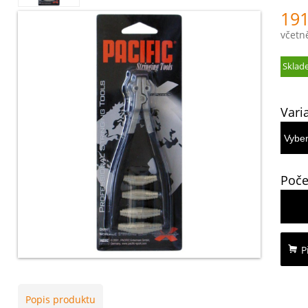
191
včetn
Sklad
Vari
Poče
P
Popis produktu