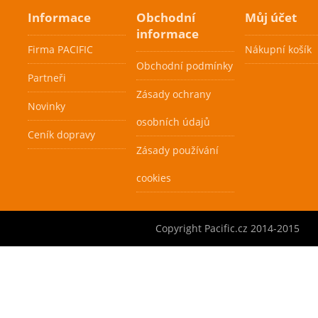
graphitové slitiny.
Informace
Obchodní
Můj účet
Pacific Ball Clip
Raketa je vhodná
informace
pro klubové hráče.
49 Kč
Firma PACIFIC
Nákupní košík
Raketa je lehce
Obchodní podmínky
Partneři
ovladatelná.
Klasický držák
Zásady ochrany
Velmi výhodná
tenisového míčku,
Novinky
cena.
barva bílá nebo
osobních údajů
transparentní.
Ceník dopravy
Cenová
Cenová
Zásady používání
akce
akce
Skladem
Skladem
cookies
Copyright Pacific.cz 2014-2015