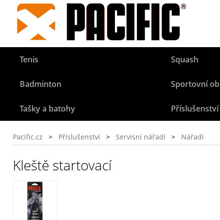
Tenis
Squash
Badminton
Sportovní ob
Tašky a batohy
Příslušenství
Pacific.cz
>
Příslušenství
>
Servisní nářadí
>
Nářadí
Kleště startovací