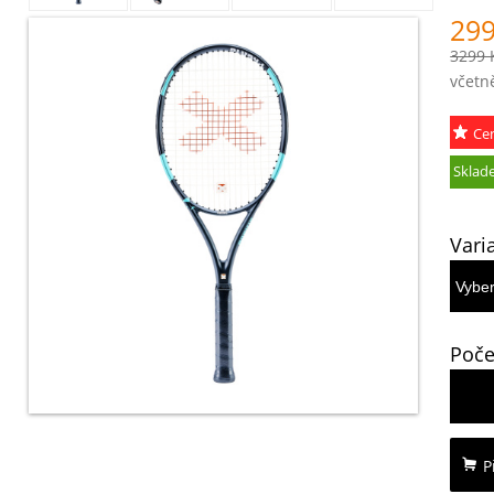
299
3299 
včetn
Ce
akce
Sklad
Vari
Poče
P