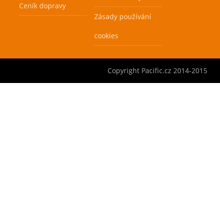
raketa nové
Ceník dopravy
Cenová
Cenová
generace od firmy
Zásady používání
akce
akce
PACIFIC. Návrat k
Skladem
Skladem
legendárnímu tvaru
cookies
"252", který je velice
žádaný mezi
profesionálními
Copyright Pacific.cz 2014-2015
hráči. Tato raketa je
určena pro hráče,
preferující lehčí
verze raket, což ale
není na úkor
razance. Patentovaný
PGS
System
, který
umožňuje změnu
velikosti gripu.