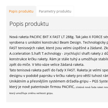
Popis produktu
Parametry produktu
Popis produktu
Nová raketa PACIFIC BXT X FAST LT 288g. Tak jako X FORCE séri
vyrobena s unikátní konstrukcí Beam Design. Technologicky p
FAST tenisových raket, které jsou velmi úspěšné a žádané. Z
A.cceleration S.haft T.echnology - zrychlující shaft rakety z 
konstrukce krčku rakety. Rám je stále tuhý a umožňuje stabil
zpět do míče. V této váze velice žádaná raketa.
Tato tenisová raketa patří do řady X FAST. Raketa je velmi spe
designu v podobě paprsku v krčku rakety pro větší tuhost rá
Unikátním a přesnějším systémem držadla-gripu – PGS System
který je nově patentován firmou PACIFIC,
získává nová řada raket nov
který umožňuje změnu velikosti gripu.