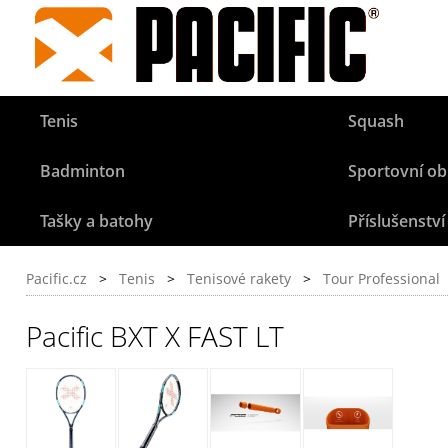
Tenis
Squash
Badminton
Sportovní ob
Tašky a batohy
Příslušenství
Pacific.cz
>
Tenis
>
Tenisové rakety
>
Tour Professional
Pacific BXT X FAST LT