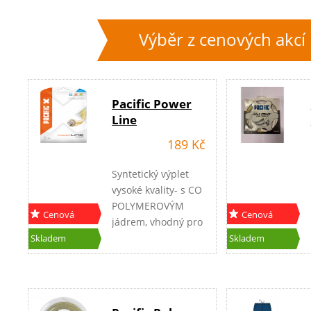
Výběr z cenových akcí
Pacific Power
Line
189 Kč
Syntetický výplet
vysoké kvality- s CO
POLYMEROVÝM
Cenová
Cenová
jádrem, vhodný pro
akce
akce
agresivní hru,
Skladem
Skladem
vysoká pružnost,
zajišťuje zvětšený
SWEET SPOT,
podobná