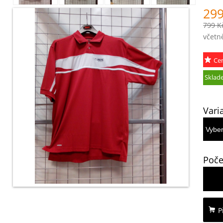
299
799 K
včetn
Ce
akce
Sklad
Vari
Poče
P