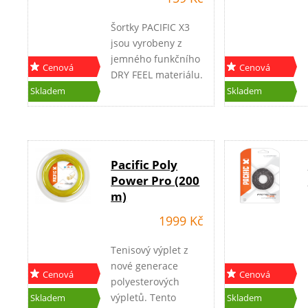
Šortky PACIFIC X3
jsou vyrobeny z
jemného funkčního
Cenová
Cenová
DRY FEEL materiálu.
akce
akce
Mají dvě kapsy a
Skladem
Skladem
jsou vyráběny ve
třech barvách: bílá,
modrá, červená.
Pacific Poly
Power Pro (200
m)
1999 Kč
Tenisový výplet z
nové generace
Cenová
Cenová
polyesterových
akce
akce
výpletů. Tento
Skladem
Skladem