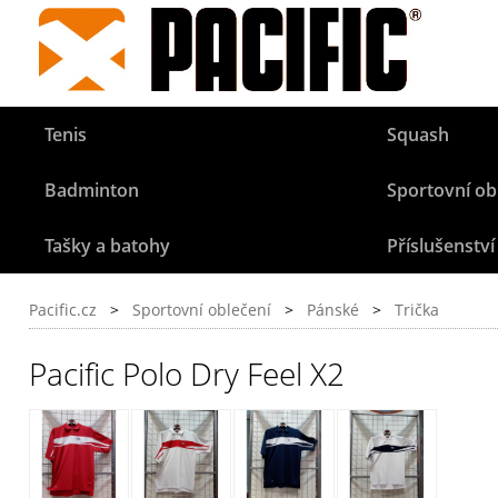
Tenis
Squash
Badminton
Sportovní ob
Tašky a batohy
Příslušenství
Pacific.cz
>
Sportovní oblečení
>
Pánské
>
Trička
Pacific Polo Dry Feel X2