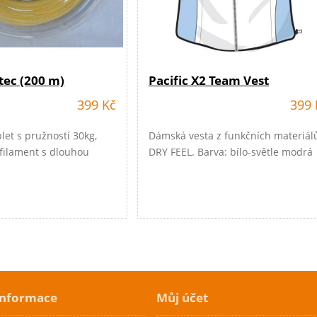
tec (200 m)
Pacific X2 Team Vest
399 Kč
399 
plet s pružností 30kg,
Dámská vesta z funkčních materiál
ifilament s dlouhou
DRY FEEL. Barva: bílo-světle modrá
e
informace
Můj účet