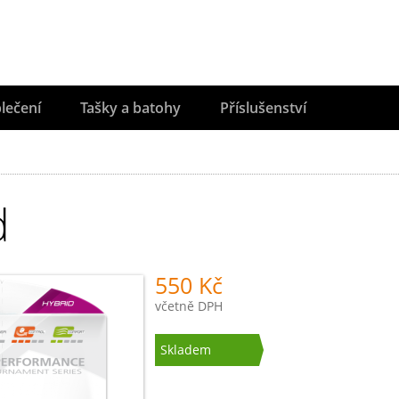
lečení
Tašky a batohy
Příslušenství
d
550 Kč
včetně DPH
Skladem