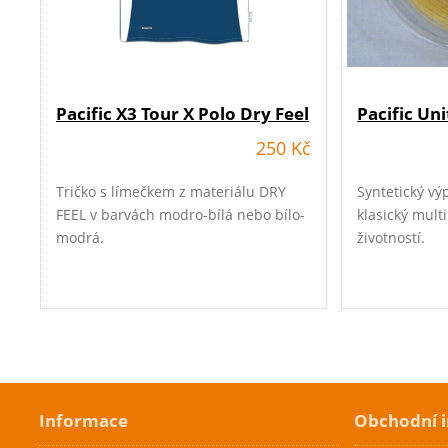
Pacific X3 Tour X Polo Dry Feel
Pacific Uni
250 Kč
Tričko s límečkem z materiálu DRY
Syntetický vý
FEEL v barvách modro-bílá nebo bílo-
klasický mult
modrá.
životností.
Cenová akce
Cenová akc
Informace
Skladem
Skladem
Obchodní 