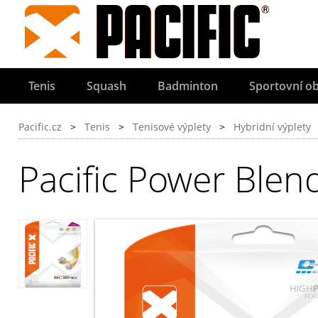
Tenis
Squash
Badminton
Sportovní ob
Pacific.cz
>
Tenis
>
Tenisové výplety
>
Hybridní výplety
Pacific Power Blen