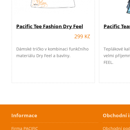
Pacific Tee Fashion Dry Feel
Pacific Te
299 Kč
Dámské tričko v kombinaci funkčního
Teplákové kal
materiálu Dry Feel a bavlny.
velmi příjem
FEEL.
Cenová akce
Cenová akc
Informace
Skladem
Skladem
Obchodní 
Firma PACIFIC
Obchodní po