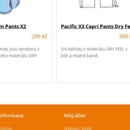
am Pants X2
Pacific X3 Capri Pants Dry Fe
299 Kč
399 
hoty jsou vyrobeny z
3/4 kalhoty z materiálu DRY FEEL v
ného materiálu DRY
bílé a modré barvě.
e
informace
Můj účet
dmínky
Nákupní košík