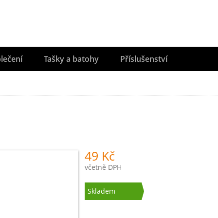
lečení
Tašky a batohy
Příslušenství
49 Kč
včetně DPH
Skladem