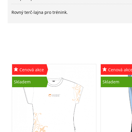
Rovný terč-lajna pro trénink.
Cenová akce
Cenová akc
Skladem
Skladem