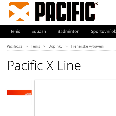
Tenis
Squash
Badminton
Sportovní ob
Pacific.cz
>
Tenis
>
Doplňky
>
Trenérské vybavení
Pacific X Line