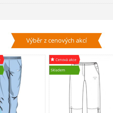
Výběr z cenových akcí
e
Cenová akce
Skladem