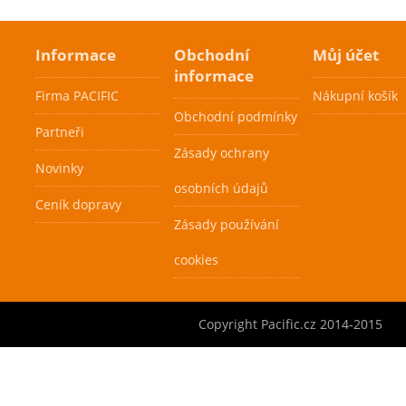
Informace
Obchodní
Můj účet
Pacific X Force
informace
PRO 320 g
Firma PACIFIC
Nákupní košík
2890 Kč
Obchodní podmínky
Partneři
Zásady ochrany
Tato 320g tenisová
Novinky
raketa je určena
osobních údajů
především pro
Ceník dopravy
Cenová
Cenová
profesionální a
Zásady používání
akce
akce
vyspělé klubové
Skladem
Skladem
hráče. Tato raketa
cookies
poskytuje
maximální energii a
kontrolu a je určena
Copyright Pacific.cz 2014-2015
pro hráče s
agresivní hrou.
Technologie BasaltX
Vám zároveň