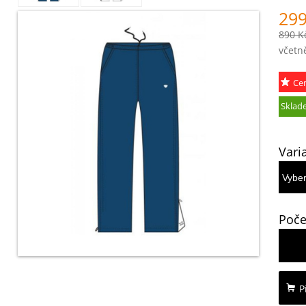
299
890 K
včetn
Ce
akce
Sklad
Vari
Poče
P