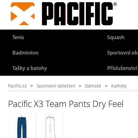
Tenis
Squash
Badminton
Sportovní ob
Tašky a batohy
Příslušenství
Pacific.cz
>
Sportovní oblečení
>
Dámské
>
Kalhoty
Pacific X3 Team Pants Dry Feel