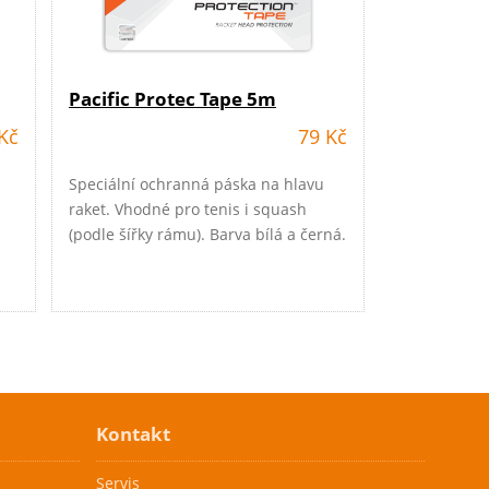
Pacific Protec Tape 5m
Kč
79 Kč
Speciální ochranná páska na hlavu
raket. Vhodné pro tenis i squash
(podle šířky rámu). Barva bílá a černá.
Kontakt
Servis