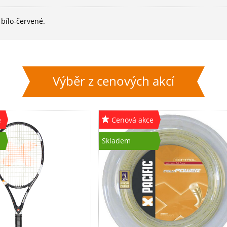
 bílo-červené.
Výběr z cenových akcí
e
Cenová akce
Skladem