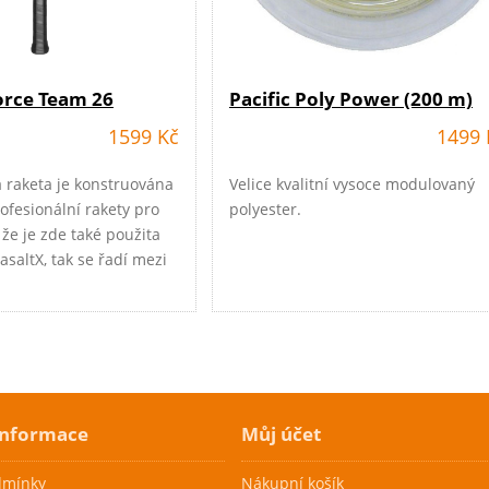
Force Team 26
Pacific Poly Power (200 m)
1599 Kč
1499 
á raketa je konstruována
Velice kvalitní vysoce modulovaný
rofesionální rakety pro
polyester.
 že je zde také použita
asaltX, tak se řadí mezi
 rakety na trhu. Další
jsou upraveny pro
 hráčů a jejich potřeby.
e
informace
Můj účet
dmínky
Nákupní košík