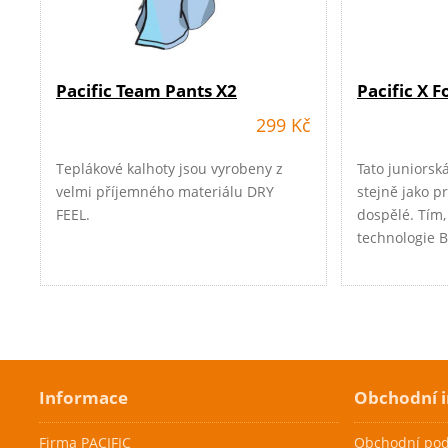
Pacific Team Pants X2
Pacific X 
299 Kč
Teplákové kalhoty jsou vyrobeny z
Tato juniorsk
velmi příjemného materiálu DRY
stejně jako p
FEEL.
dospělé. Tím,
technologie B
TOP juniorské
technologie 
juniorský věk
Cenová akce
Cenová akc
Informace
Skladem
Skladem
Obchodní 
Firma PACIFIC
Obchodní po