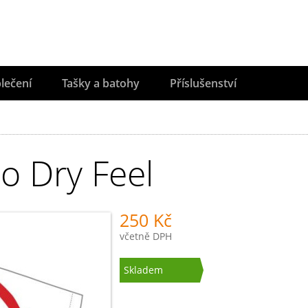
lečení
Tašky a batohy
Příslušenství
lo Dry Feel
250 Kč
včetně DPH
Skladem