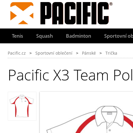
Tenis
Squash
Badminton
Sportovní ob
Pacific.cz
>
Sportovní oblečení
>
Pánské
>
Trička
Pacific X3 Team Po