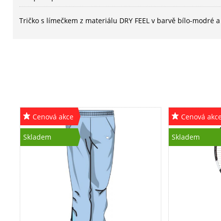
Tričko s límečkem z materiálu DRY FEEL v barvě bílo-modré a
Cenová akce
Cenová akc
Skladem
Skladem