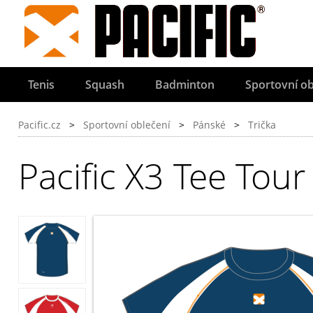
Tenis
Squash
Badminton
Sportovní ob
Pacific.cz
>
Sportovní oblečení
>
Pánské
>
Trička
Pacific X3 Tee Tour