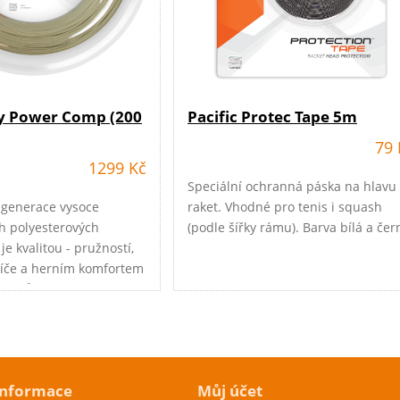
ly Power Comp (200
Pacific Protec Tape 5m
79 
1299 Kč
Speciální ochranná páska na hlavu
 generace vysoce
raket. Vhodné pro tenis i squash
 polyesterových
(podle šířky rámu). Barva bílá a čer
 je kvalitou - pružností,
íče a herním komfortem
než původní POLY
e
informace
Můj účet