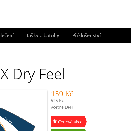
lečení
Tašky a batohy
Příslušenství
 X Dry Feel
159 Kč
525 Kč
včetně DPH
Cenová akce