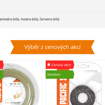
emodro-bílá, modro-bílá, červeno-bílá.
Výběr z cenových akcí
e
Cenová akce
Skladem