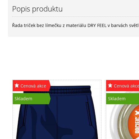
Popis produktu
Řada triček bez límečku z materiálu DRY FEEL v barvách světl
Cenová akce
Cenová akc
Skladem
Skladem