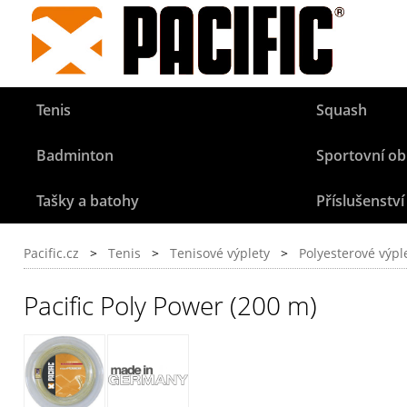
Tenis
Squash
Badminton
Sportovní ob
Tašky a batohy
Příslušenství
Pacific.cz
>
Tenis
>
Tenisové výplety
>
Polyesterové výpl
Pacific Poly Power (200 m)