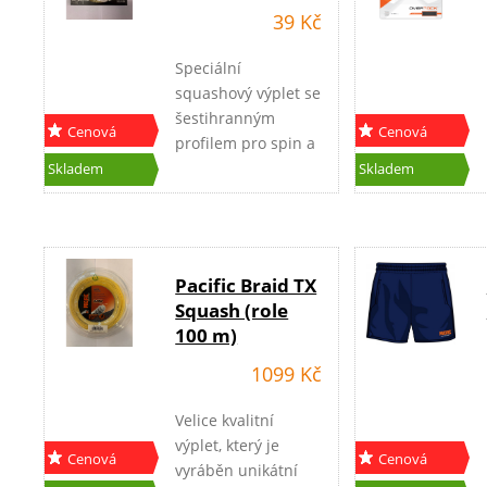
39 Kč
Speciální
squashový výplet se
šestihranným
Cenová
Cenová
profilem pro spin a
akce
akce
kontrolu.
Skladem
Skladem
Pacific Braid TX
Squash (role
100 m)
1099 Kč
Velice kvalitní
výplet, který je
Cenová
Cenová
vyráběn unikátní
akce
akce