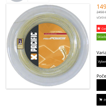
149
2450 
včetn
Ce
akce
Sklad
Vari
Poče
P