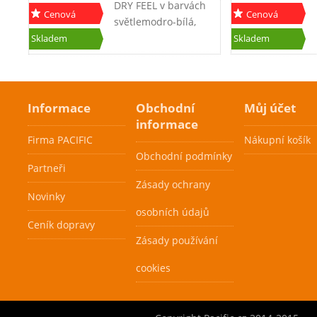
DRY FEEL v barvách
Cenová
Cenová
světlemodro-bílá,
akce
akce
modro-bílá,
Skladem
Skladem
červeno-bílá.
Informace
Obchodní
Můj účet
Pacific Dura
informace
Tech Squash
Firma PACIFIC
Nákupní košík
(role 100 m)
Obchodní podmínky
Partneři
699 Kč
Zásady ochrany
Novinky
Tento SQ výplet je
osobních údajů
vyroben novou
Ceník dopravy
Cenová
Cenová
technologií - CO
Zásady používání
akce
akce
POLYMERové jádro
Skladem
Skladem
je opleteno několika
cookies
sty filamenty pro
optimální zrychlení
míče, kontrolu a