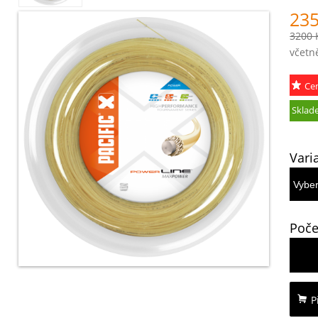
235
3200 
včetn
Ce
akce
Sklad
Vari
Poče
P