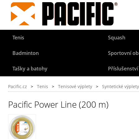
Tenis
Squash
Badminton
Sportovní ob
Tašky a batohy
Příslušenství
Pacific.cz
>
Tenis
>
Tenisové výplety
>
Syntetické výplety
Pacific Power Line (200 m)