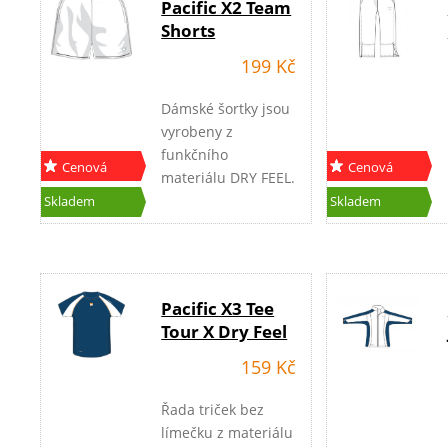
Pacific X2 Team
Shorts
199 Kč
Dámské šortky jsou
vyrobeny z
funkčního
Cenová
Cenová
materiálu DRY FEEL.
akce
akce
Barva : bílá nebo
Skladem
Skladem
světle modrá
Pacific X3 Tee
Tour X Dry Feel
159 Kč
Řada triček bez
límečku z materiálu