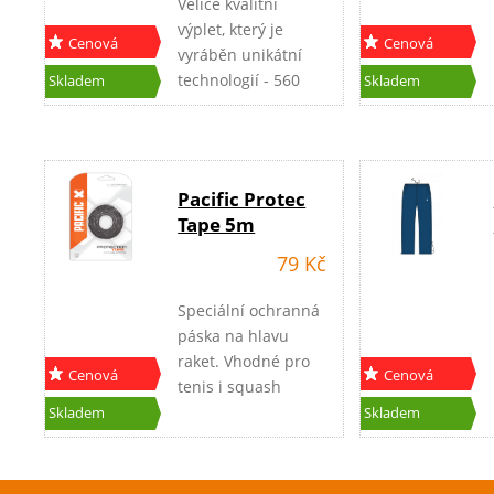
Velice kvalitní
výplet, který je
Cenová
Cenová
vyráběn unikátní
akce
akce
technologií - 560
Skladem
Skladem
nylonových vláken
spletených do kříže
překrývá 600
jemných filamentů
Pacific Protec
v jádru. Vysoká
Tape 5m
elasticita,
trvanlivost a
79 Kč
kontrola míče.
Speciální ochranná
páska na hlavu
raket. Vhodné pro
Cenová
Cenová
tenis i squash
akce
akce
(podle šířky rámu).
Skladem
Skladem
Barva bílá a černá.