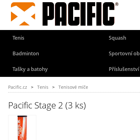
Tenis
Squash
Badminton
Sportovní ob
Tašky a batohy
Příslušenství
Pacific.cz
>
Tenis
>
Tenisové míče
Pacific Stage 2 (3 ks)