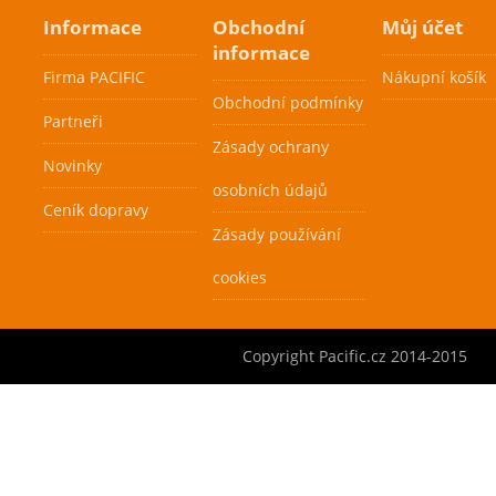
Informace
Obchodní
Můj účet
Pacific X3 Team
informace
Skirt Dry Feel
Firma PACIFIC
Nákupní košík
199 Kč
Obchodní podmínky
Partneři
Zásady ochrany
Dámská sukně s
Novinky
elastického
osobních údajů
funkčního
Ceník dopravy
Cenová
Cenová
materiálu DRY FEEL
Zásady používání
akce
akce
a se spodními
Skladem
Skladem
elastickými
cookies
kalhotkami a
kapsami z obou
stran kalhotek na
Copyright Pacific.cz 2014-2015
jeden míč. Barva
tmavo-modrá a bílá.