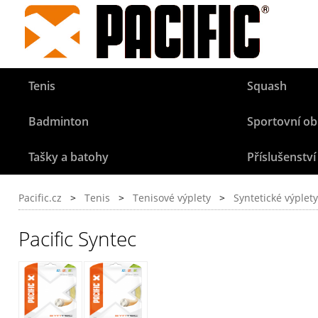
Tenis
Squash
Badminton
Sportovní ob
Tašky a batohy
Příslušenství
Pacific.cz
>
Tenis
>
Tenisové výplety
>
Syntetické výplety
Pacific Syntec