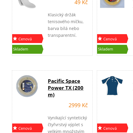
49 Kč
Klasický držák
tenisového míčku,
barva bílá nebo
transparentní.
Cenová
Cenová
akce
akce
Skladem
Skladem
Pacific Space
Power TX (200
m)
2999 Kč
Vynikající syntetický
čtyřvrstvý výplet s
Cenová
Cenová
velkým množstvím