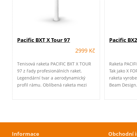
Pacific BXT X Tour 97
Pacific BX2
2999 Kč
Tenisová raketa PACIFIC BXT X TOUR
Raketa PACIFI
97 z řady profesionálních raket.
Tak jako X FOR
Legendární tvar a aerodynamický
raketa vyrobe
profil rámu. Oblíbená raketa mezi
Beam Design.
profesionálními hráči. Tato 315g
kolekce X FAS
tenisová raketa je určena především
jsou velmi ús
pro profesionální a vyspělé klubové
FAST znamená 
hráče. BXT řada raket poskytuje
S.haft T.echno
maximální energii a precizní kontrolu
rakety z důvo
Cenová akce
Cenová akc
a je určena pro hráče s agresivní
konstrukce kr
Informace
Skladem
Skladem
Obchodní 
hrou. Při výrobě byl použit zcela nový
tuhý a umožňu