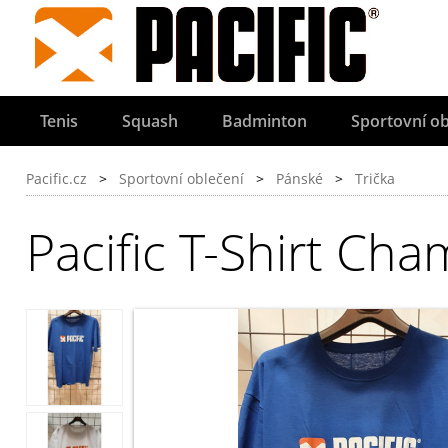
Tenis
Squash
Badminton
Sportovní ob
Pacific.cz
>
Sportovní oblečení
>
Pánské
>
Trička
Pacific T-Shirt Ch