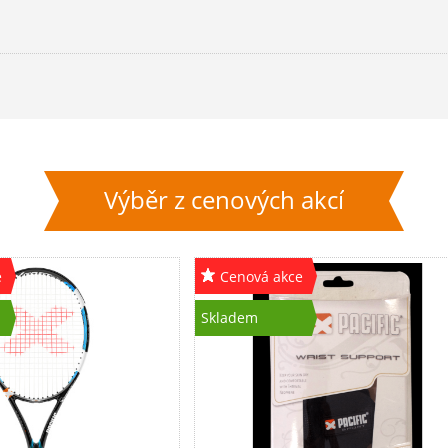
Výběr z cenových akcí
e
Cenová akce
Skladem