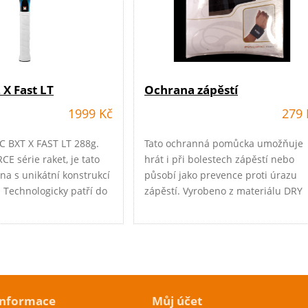
 X Fast LT
Ochrana zápěstí
1999 Kč
279 
C BXT X FAST LT 288g.
Tato ochranná pomůcka umožňuje
CE série raket, je tato
hrát i při bolestech zápěstí nebo
na s unikátní konstrukcí
působí jako prevence proti úrazu
 Technologicky patří do
zápěstí. Vyrobeno z materiálu DRY
T tenisových raket, které
FEEL.
pěšné a žádané. Zkratka
F.ull A.cceleration
logy - zrychlující shaft
du speciální oválné
e
čku rakety. Rám je stále
informace
Můj účet
je stabilní výkon a