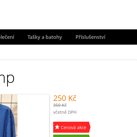
lečení
Tašky a batohy
Příslušenství
amp
250 Kč
350 Kč
včetně DPH
Cenová akce