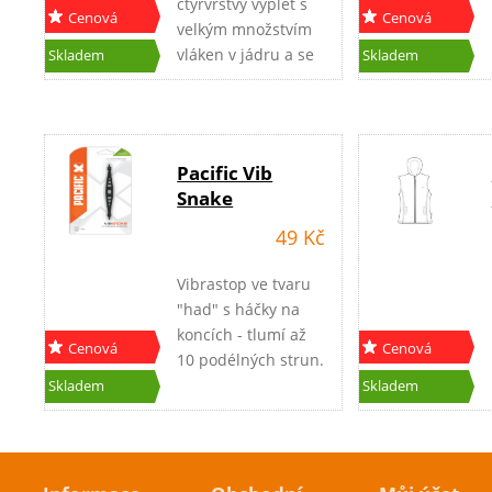
čtyřvrstvý výplet s
Cenová
Cenová
velkým množstvím
akce
akce
vláken v jádru a se
Skladem
Skladem
splétanou
mezivrstvou - CO
POLYMEREM a
odolným dvojitým
Pacific Vib
povrchem.
Snake
Vyznačuje se
vysokou odolností
49 Kč
proti oděru a
vyjímečným
Vibrastop ve tvaru
komfortem.
"had" s háčky na
koncích - tlumí až
Cenová
Cenová
10 podélných strun.
akce
akce
Skladem
Skladem