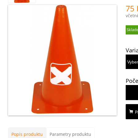
75 
včetn
Sklad
Vari
Poče
P
Popis produktu
Parametry produktu