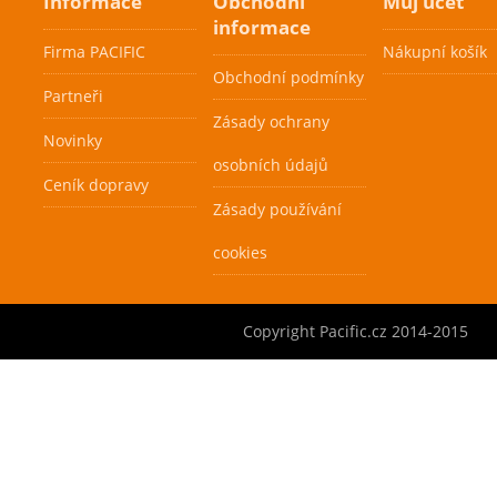
Informace
Obchodní
Můj účet
Pacific X3 Team
informace
Skirt Dry Feel
Firma PACIFIC
Nákupní košík
199 Kč
Obchodní podmínky
Partneři
Zásady ochrany
Dámská sukně s
Novinky
elastického
osobních údajů
funkčního
Ceník dopravy
Cenová
Cenová
materiálu DRY FEEL
Zásady používání
akce
akce
a se spodními
Skladem
Skladem
elastickými
cookies
kalhotkami a
kapsami z obou
stran kalhotek na
Copyright Pacific.cz 2014-2015
jeden míč. Barva
tmavo-modrá a bílá.