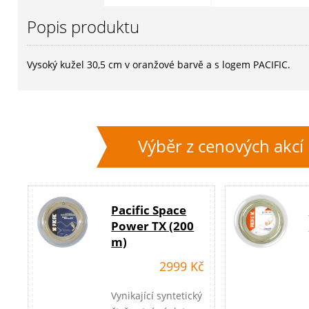
Popis produktu
Vysoký kužel 30,5 cm v oranžové barvě a s logem PACIFIC.
Výběr z cenových akcí
Pacific Space
Power TX (200
m)
2999 Kč
Vynikající syntetický