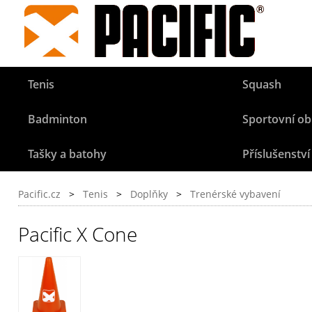
Tenis
Squash
Badminton
Sportovní ob
Tašky a batohy
Příslušenství
Pacific.cz
>
Tenis
>
Doplňky
>
Trenérské vybavení
Pacific X Cone