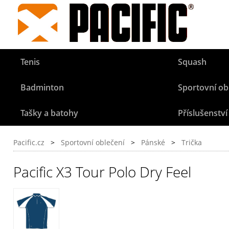
Tenis
Squash
Badminton
Sportovní ob
Tašky a batohy
Příslušenství
Pacific.cz
>
Sportovní oblečení
>
Pánské
>
Trička
Pacific X3 Tour Polo Dry Feel