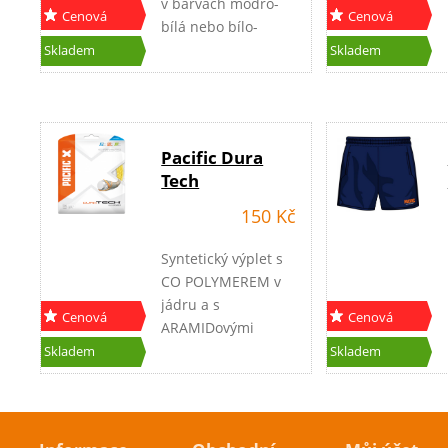
v barvách modro-
Cenová
Cenová
bílá nebo bílo-
akce
akce
modrá.
Skladem
Skladem
Pacific Dura
Tech
150 Kč
Syntetický výplet s
CO POLYMEREM v
jádru a s
Cenová
Cenová
ARAMIDovými
akce
akce
vlákny, které toto
Skladem
Skladem
jádro oplétají. Tato
nová precizní
technologie
zaručuje vysokou