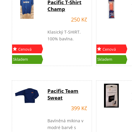
Pacific T-Shirt
Champ
250 Kč
Klasický T-SHIRT.
100% bavlna.
Cenová
Cenová
akce
akce
Skladem
Skladem
Pacific Team
Sweat
399 Kč
Bavlněná mikina v
modré barvě s