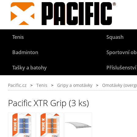
Tenis
Squash
Badminton
Sportovní ob
Tašky a batohy
Příslušenství
Pacific.cz
>
Tenis
>
Gripy a omotávky
>
Omotávky (overgr
Pacific XTR Grip (3 ks)