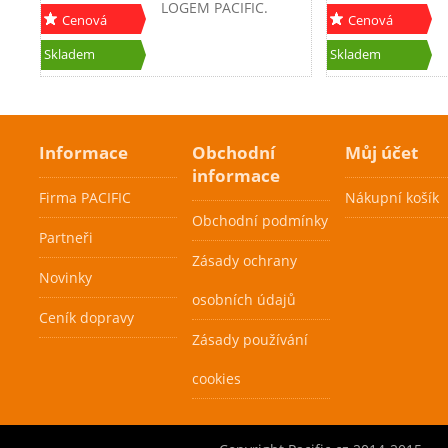
LOGEM PACIFIC.
Cenová
Cenová
akce
akce
Skladem
Skladem
Informace
Obchodní
Můj účet
Pacific Attack
informace
499 Kč
Firma PACIFIC
Nákupní košík
Obchodní podmínky
Partneři
Tato tenisová raketa
Zásady ochrany
je zařazena do
Novinky
klubové řady. Jedná
osobních údajů
se o raketu z
Ceník dopravy
Cenová
Cenová
kompozitního
Zásady používání
akce
akce
materiálu, jejíž
Skladem
Skladem
spodní část až do
cookies
poloviny hlavy
rakety je z
graphitové slitiny.