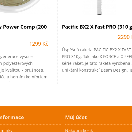
ly Power Comp (200
Pacific BX2 X Fast PRO (310 g
2290 
1299 Kč
Úspěšná raketa PACIFIC BX2 X FAST
 generace vysoce
PRO 310g. Tak jako X FORCE a X FEE
 polyesterových
série raket, je tato raketa vyrobena 
 je kvalitou - pružností,
unikátní konstrukcí Beam Design. T
íče a herním komfortem
tenisová raketa patří do řady X FAS
než původní POLY
Raketa je velmi specifické konstruk
a designu v podobě paprsku v krčk
rakety pro větší tuhost rámu.
e
informace
Můj účet
dmínky
Nákupní košík