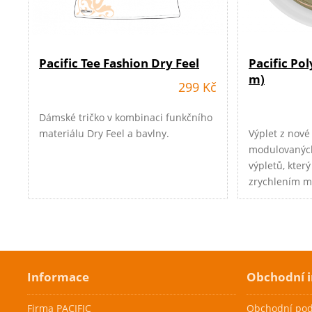
Pacific Tee Fashion Dry Feel
Pacific Po
m)
299 Kč
Dámské tričko v kombinaci funkčního
materiálu Dry Feel a bavlny.
Výplet z nové
modulovaných
výpletů, který
zrychlením m
o třídu výše 
POWER.
Cenová akce
Cenová akc
Informace
Skladem
Skladem
Obchodní 
Firma PACIFIC
Obchodní po