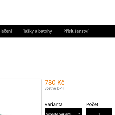
lečení
Tašky a batohy
Příslušenství
780 Kč
včetně DPH
Varianta
Počet