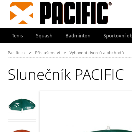
Tenis
Squash
Badminton
Sportovní ob
Pacific.cz
>
Příslušenství
>
Vybavení dvorců a obchodů
Slunečník PACIFIC