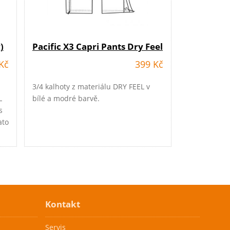
)
Pacific X3 Capri Pants Dry Feel
Kč
399 Kč
3/4 kalhoty z materiálu DRY FEEL v
L
bílé a modré barvě.
s
ato
T.
ce
u
Kontakt
Servis